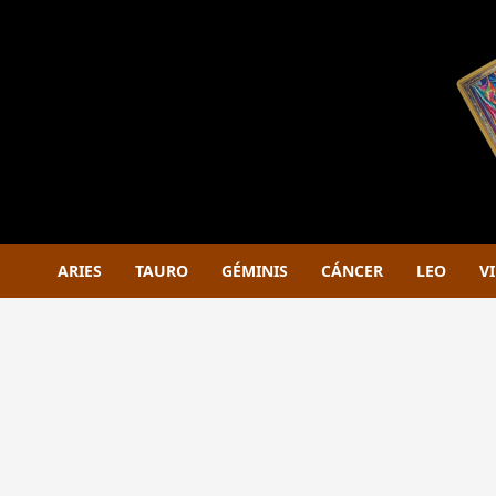
Saltar
al
contenido
ARIES
TAURO
GÉMINIS
CÁNCER
LEO
V