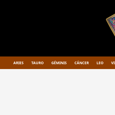
Saltar
al
contenido
ARIES
TAURO
GÉMINIS
CÁNCER
LEO
V